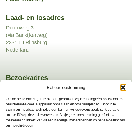
Laad- en losadres
Doornweg 3
(via Bankijkerweg)
2231 LJ Rijnsburg
Nederland
Bezoekadres
Beheer toestemming
Heemskerk fresh & easy
Vinkenweg 32
Om de beste ervaringen te bieden, gebruiken wij technologieën zoals cookies
2231 NS Rijnsburg
om informatie over je apparaat op te slaan en/of te raadplegen. Door in te
Nederland
stemmen met deze technologieën kunnen wij gegevens zoals surfgedrag of
unieke ID's op deze site verwerken. Als je geen toestemming geeft of uw
toestemming intrekt, kan dit een nadelige invloed hebben op bepaalde functies
Bekijk
hier
de plattegrond
en mogelijkheden.