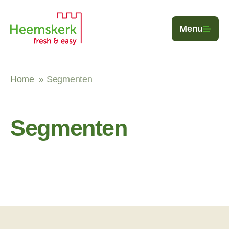
Ga naar de inhoud
Menu
Home
Segmenten
Segmenten