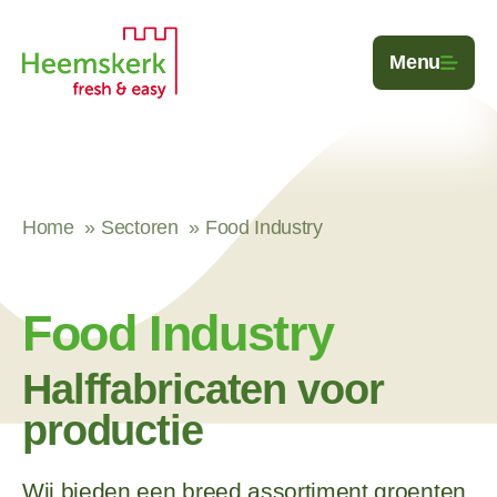
Ga naar de inhoud
Menu
Home
Sectoren
Food Industry
Food Industry
Half­fa­bri­ca­ten voor
productie
Wij bieden een breed assortiment groenten