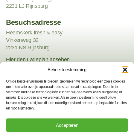
2231 LJ Rijnsburg
Besuchsadresse
Heemskerk fresh & easy
Vinkenweg 32
2231 NS Rijnsburg
Hier
den Lageplan ansehen
Beheer toestemming
Postadresse
Om de beste ervaringen te bieden, gebruiken wij technologieën zoals cookies
Heemskerk fresh & easy
om informatie over je apparaat op te slaan en/of te raadplegen. Door in te
stemmen met deze technologieën kunnen wij gegevens zoals surfgedrag of
Postfach 137
unieke ID's op deze site verwerken. Als je geen toestemming geeft of uw
2230 AC Rijnsburg
toestemming intrekt, kan dit een nadelige invloed hebben op bepaalde functies
en mogelijkheden.
Folgen Sie uns
Durch den Besuch unserer Website stimmen Sie
Accepteren
unserer
Datenschutzrichtlinie
zu, einschließlich